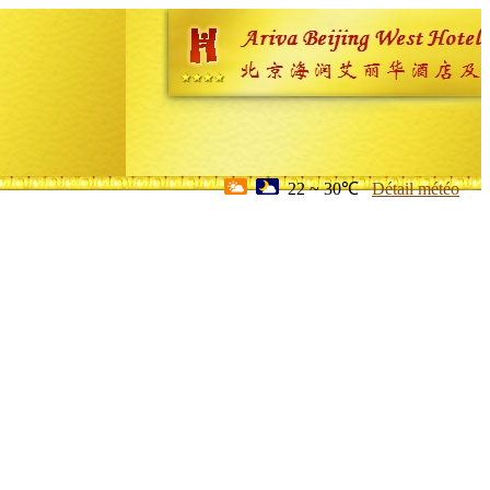
22 ~ 30℃
Détail météo