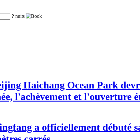
?
nuits
eijing Haichang Ocean Park devra
nnée, l'achèvement et l'ouverture 
ngfang a officiellement débuté s
ètres carrés.