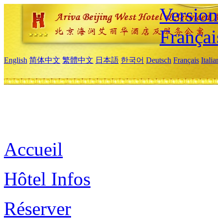
Versio
Françai
English
简体中文
繁體中文
日本語
한국어
Deutsch
Français
Itali
Accueil
Hôtel Infos
Réserver