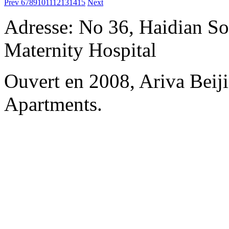
Prev
6
7
8
9
10
11
12
13
14
15
Next
Adresse: No 36, Haidian So
Maternity Hospital
Ouvert en 2008, Ariva Beij
Apartments.