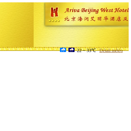
22 ~ 33℃
Détail météo