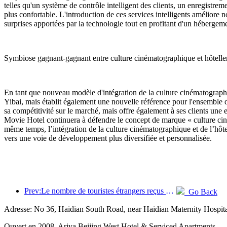
telles qu'un système de contrôle intelligent des clients, un enregistre
plus confortable. L'introduction de ces services intelligents améliore n
surprises apportées par la technologie tout en profitant d'un hébergeme
Symbiose gagnant-gagnant entre culture cinématographique et hôtelle
En tant que nouveau modèle d'intégration de la culture cinématographi
Yibai, mais établit également une nouvelle référence pour l'ensemble 
sa compétitivité sur le marché, mais offre également à ses clients une
Movie Hotel continuera à défendre le concept de marque « culture cin
même temps, l’intégration de la culture cinématographique et de l’hôte
vers une voie de développement plus diversifiée et personnalisée.
Prev:Le nombre de touristes étrangers reçus par Jinjiang Hotels (Chine) a augmenté de plus de 9 fois par rapport à l'année précédente
Go Back
Adresse: No 36, Haidian South Road, near Haidian Maternity Hospit
Ouvert en 2008, Ariva Beijing West Hotel & Serviced Apartments.