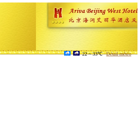
22 ~ 33℃
Détail météo