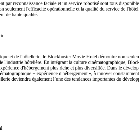
ment par reconnaissance faciale et un service robotisé sont tous disponibl
on seulement l'efficacité opérationnelle et la qualité du service de l'hô
nt de haute qualité.
rie
que et de l'hôtellerie, le Blockbuster Movie Hotel démontre non seuleme
de l'industrie hôtelière. En intégrant la culture cinématographique, B
 expérience d'hébergement plus riche et plus diversifiée. Dans le dévelo
ématographique + expérience d'hébergement », à innover constamment et 
llerie deviendra également l’une des tendances importantes du développem
al