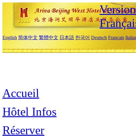
Versio
Françai
English
简体中文
繁體中文
日本語
한국어
Deutsch
Français
Itali
Accueil
Hôtel Infos
Réserver