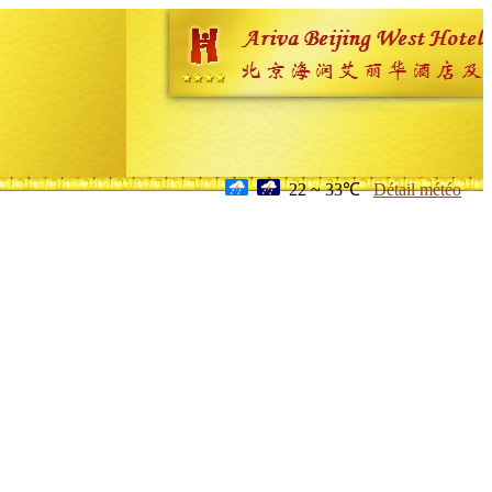
22 ~ 33℃
Détail météo