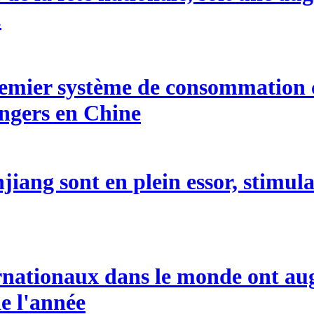
.
ier système de consommation cult
rangers en Chine
jiang sont en plein essor, stimula
ternationaux dans le monde ont a
e l'année