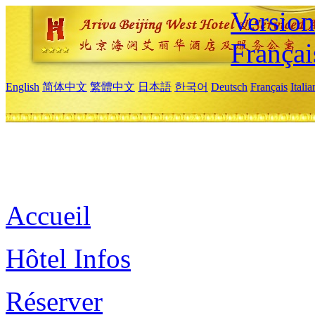
Versio
Françai
English
简体中文
繁體中文
日本語
한국어
Deutsch
Français
Itali
Accueil
Hôtel Infos
Réserver