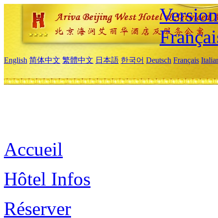
Versio
Françai
English
简体中文
繁體中文
日本語
한국어
Deutsch
Français
Itali
Accueil
Hôtel Infos
Réserver