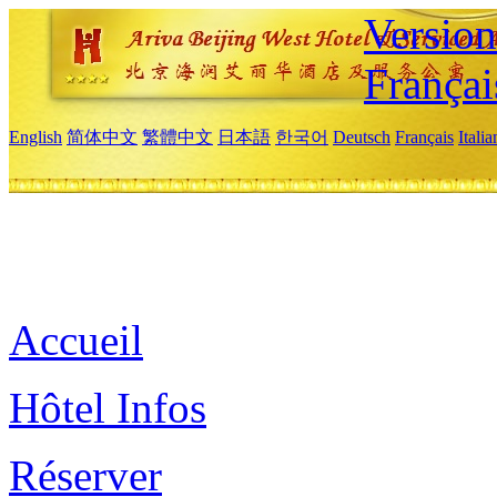
Versio
Françai
English
简体中文
繁體中文
日本語
한국어
Deutsch
Français
Itali
Accueil
Hôtel Infos
Réserver