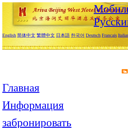
Мобиль
Русски
English
简体中文
繁體中文
日本語
한국어
Deutsch
Français
Itali
Главная
Информация
забронировать