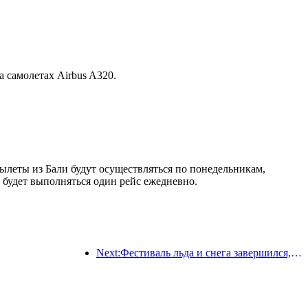
а самолетах Airbus A320.
Вылеты из Бали будут осуществляться по понедельникам,
я будет выполняться один рейс ежедневно.
Next:Фестиваль льда и снега завершился, и Yun Hotel забрал домой первую волну «богатства» в 2025 году.