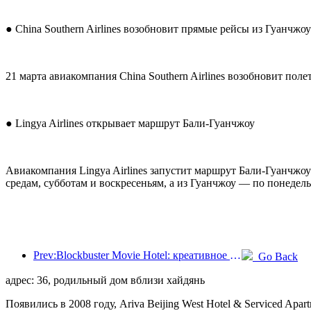
● China Southern Airlines возобновит прямые рейсы из Гуанчжо
21 марта авиакомпания China Southern Airlines возобновит по
● Lingya Airlines открывает маршрут Бали-Гуанчжоу
Авиакомпания Lingya Airlines запустит маршрут Бали-Гуанчжоу 
средам, субботам и воскресеньям, а из Гуанчжоу — по понедель
Prev:Blockbuster Movie Hotel: креативное сочетание кинокультуры и опыта проживания
Go Back
адрес: 36, родильный дом вблизи хайдянь
Появились в 2008 году, Ariva Beijing West Hotel & Serviced Apart