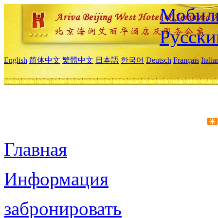
Мобиль
Русски
English
简体中文
繁體中文
日本語
한국어
Deutsch
Français
Itali
Главная
Информация
забронировать