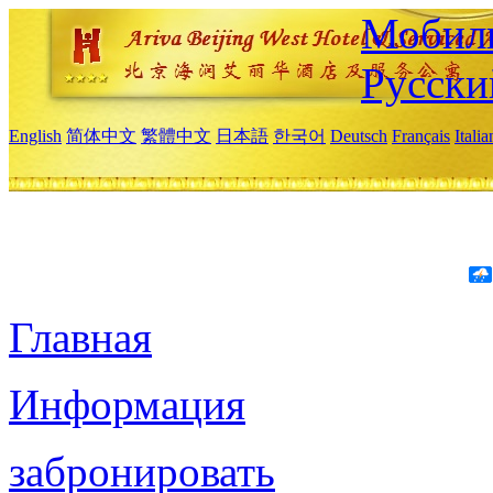
Мобиль
Русски
English
简体中文
繁體中文
日本語
한국어
Deutsch
Français
Itali
Главная
Информация
забронировать