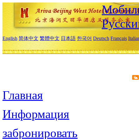
Мобиль
Русски
English
简体中文
繁體中文
日本語
한국어
Deutsch
Français
Itali
Главная
Информация
забронировать