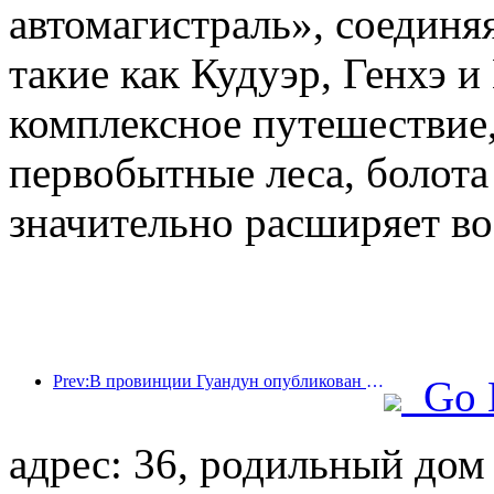
автомагистраль», соединя
такие как Кудуэр, Генхэ и
комплексное путешествие,
первобытные леса, болота
значительно расширяет во
Prev:В провинции Гуандун опубликован план расширения мощностей сферы услуг для превращения Большого залива в туристический центр мирового класса.
Go 
адрес: 36, родильный дом