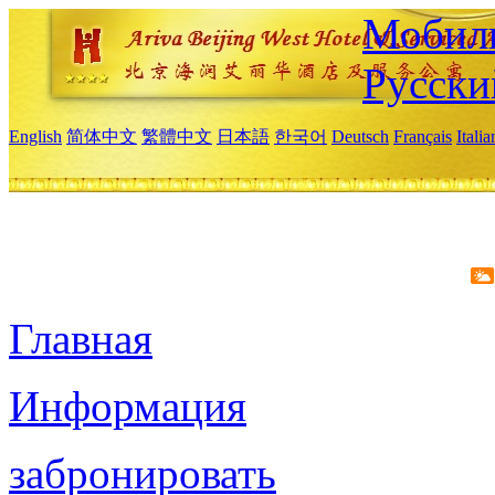
Мобиль
Русски
English
简体中文
繁體中文
日本語
한국어
Deutsch
Français
Itali
Главная
Информация
забронировать