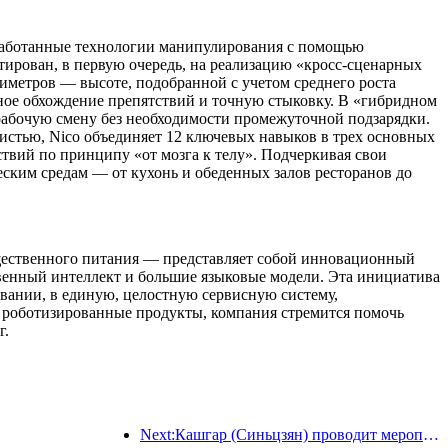
азработанные технологии манипулирования с помощью
тирован, в первую очередь, на реализацию «кросс-сценарных
иметров — высоте, подобранной с учетом среднего роста
ное обхождение препятствий и точную стыковку. В «гибридном
рабочую смену без необходимости промежуточной подзарядки.
истью, Nico объединяет 12 ключевых навыков в трех основных
твий по принципу «от мозга к телу». Подчеркивая свои
ским средам — от кухонь и обеденных залов ресторанов до
общественного питания — представляет собой инновационный
венный интеллект и большие языковые модели. Эта инициатива
вании, в единую, целостную сервисную систему,
 роботизированные продукты, компания стремится помочь
г.
Next:Кашгар (Синьцзян) проводит мероприятие по продвижению туризма с целью содействия межэтническому обмену.