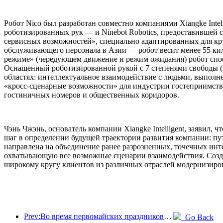
Робот Nico был разработан совместно компаниями Xiangke Int
роботизированных рук — и Ninebot Robotics, предоставившей с
сервисных возможностей», специально адаптированных для кр
обслуживающего персонала в Азии — робот весит менее 55 ки
режиме» (чередующем движение и режим ожидания) робот спосо
Оснащенный роботизированной рукой с 7 степенями свободы (и
областях: интеллектуальное взаимодействие с людьми, выполне
«кросс-сценарные возможности» для индустрии гостеприимства
гостиничных номеров и общественных коридоров.
Чэнь Чжэнь, основатель компании Xiangke Intelligent, заявил
шаг в определении будущей траектории развития компании: п
направлена на объединение ранее разрозненных, точечных ин
охватывающую все возможные сценарии взаимодействия. Созд
широкому кругу клиентов из различных отраслей модернизиров
Prev:Во время первомайских праздников по железной дороге в дельте реки Янцзы было перевезено более 21,38 миллиона пассажиров.
Go Back