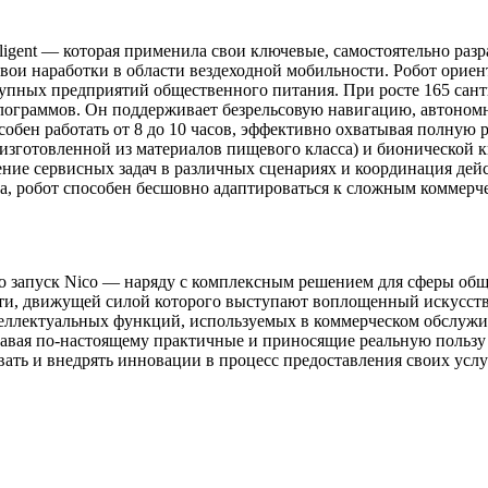
elligent — которая применила свои ключевые, самостоятельно р
вои наработки в области вездеходной мобильности. Робот ориен
упных предприятий общественного питания. При росте 165 сант
лограммов. Он поддерживает безрельсовую навигацию, автоном
бен работать от 8 до 10 часов, эффективно охватывая полную 
зготовленной из материалов пищевого класса) и бионической к
ние сервисных задач в различных сценариях и координация дейс
, робот способен бесшовно адаптироваться к сложным коммерче
, что запуск Nico — наряду с комплексным решением для сферы 
ути, движущей силой которого выступают воплощенный искусст
теллектуальных функций, используемых в коммерческом обслужи
авая по-настоящему практичные и приносящие реальную пользу
ать и внедрять инновации в процесс предоставления своих услу