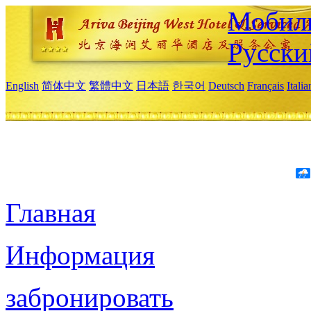
Мобиль
Русски
English
简体中文
繁體中文
日本語
한국어
Deutsch
Français
Itali
Главная
Информация
забронировать