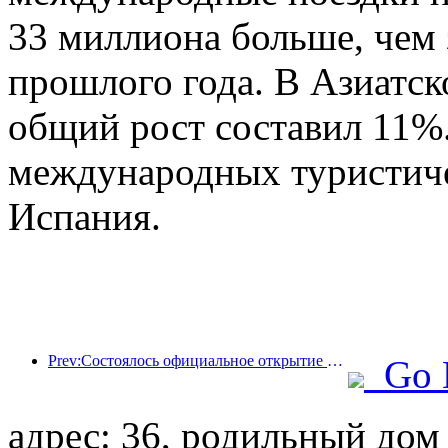
33 миллиона больше, чем
прошлого года. В Азиатс
общий рост составил 11%
международных туристич
Испания.
Prev:Состоялось официальное открытие четырех культурных объектов, включая недавно построенный «Зал поэзии Цзиньлин» в живописном районе озера Сюаньу в Нанкине.
Go 
адрес: 36, родильный дом