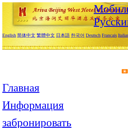
Мобиль
Русски
English
简体中文
繁體中文
日本語
한국어
Deutsch
Français
Itali
Главная
Информация
забронировать