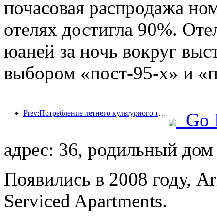
почасовая распродажа но
отелях достигла 90%. Оте
юаней за ночь вокруг выс
выбором «пост-95-х» и «п
Prev:Потребление летнего культурного туризма выросло более чем на 20% по сравнению с предыдущим месяцем, при этом Пекин, Шанхай, Чэнду, Сиань и Гуанчжоу лидируют по популярным направлениям.
Go 
адрес: 36, родильный дом
Появились в 2008 году, Ar
Serviced Apartments.