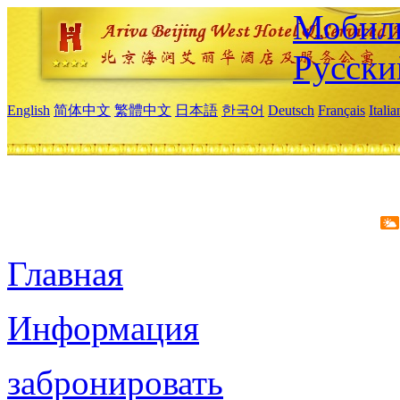
Мобиль
Русски
English
简体中文
繁體中文
日本語
한국어
Deutsch
Français
Itali
Главная
Информация
забронировать