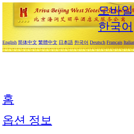
모바일
한국어
English
简体中文
繁體中文
日本語
한국어
Deutsch
Français
Itali
홈
옵션 정보