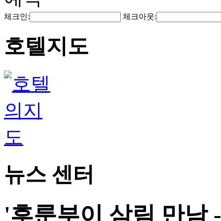
체크인:
체크아웃:
호텔지도
뉴스 센터
'후룬부이 삼림 만남 