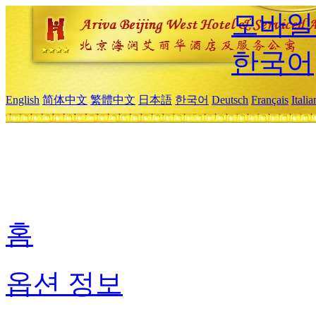
모바일
한국어
English
简体中文
繁體中文
日本語
한국어
Deutsch
Français
Itali
홈
옵션 정보