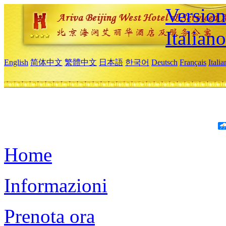
Version
Italiano
English
简体中文
繁體中文
日本語
한국어
Deutsch
Français
Itali
Home
Informazioni
Prenota ora