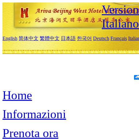
Version
Italiano
English
简体中文
繁體中文
日本語
한국어
Deutsch
Français
Itali
Home
Informazioni
Prenota ora