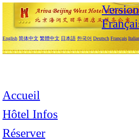
Versio
Françai
English
简体中文
繁體中文
日本語
한국어
Deutsch
Français
Itali
Accueil
Hôtel Infos
Réserver