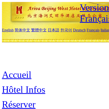
Versio
Françai
English
简体中文
繁體中文
日本語
한국어
Deutsch
Français
Itali
Accueil
Hôtel Infos
Réserver