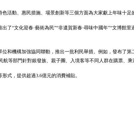
特色活動、惠民措施、場景創新等三個方面為大家獻上年味十足
了“文化迎春·藝術為民”“非遺賀新春·尋味中國年”“文博館里
單位和機構加強協同聯動，推出一批利民舉措。例如，發布了第
，民航等部門針對銀發族、親子團、入境客等不同人群在購票、
形式，提供超過3.6億元的消費補貼。