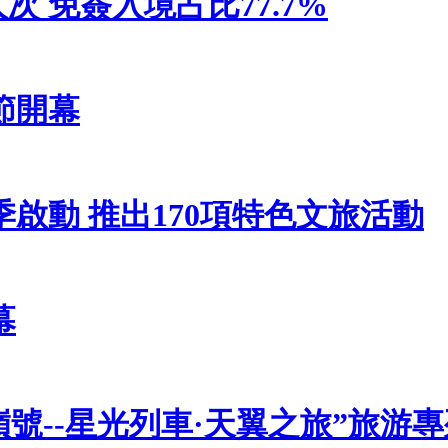
人次 免簽入境占比77.7%
節開幕
啟動 推出170項特色文旅活動
幕
號--星光列車·天翼之旅”旅游