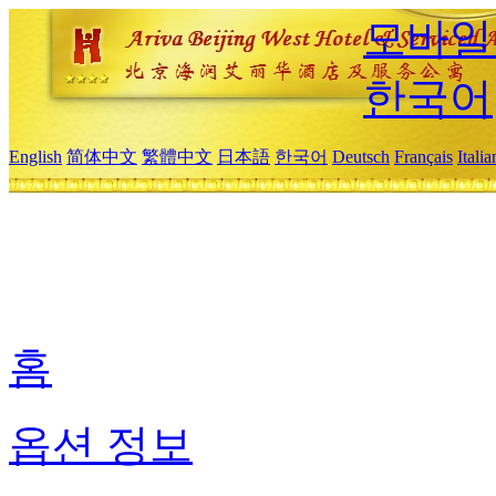
모바일
한국어
English
简体中文
繁體中文
日本語
한국어
Deutsch
Français
Itali
홈
옵션 정보