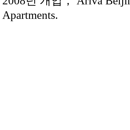
2008년 개업， Ariva Beijing
Apartments.