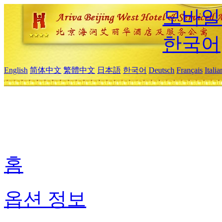
모바일
한국어
English
简体中文
繁體中文
日本語
한국어
Deutsch
Français
Itali
홈
옵션 정보