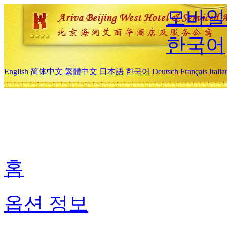
모바일
한국어
English
简体中文
繁體中文
日本語
한국어
Deutsch
Français
Itali
홈
옵션 정보