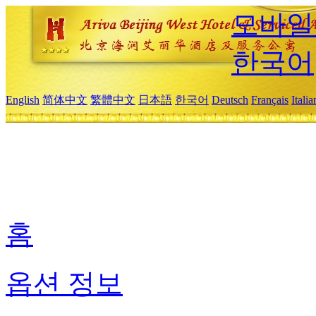
모바일
한국어
English
简体中文
繁體中文
日本語
한국어
Deutsch
Français
Itali
홈
옵션 정보