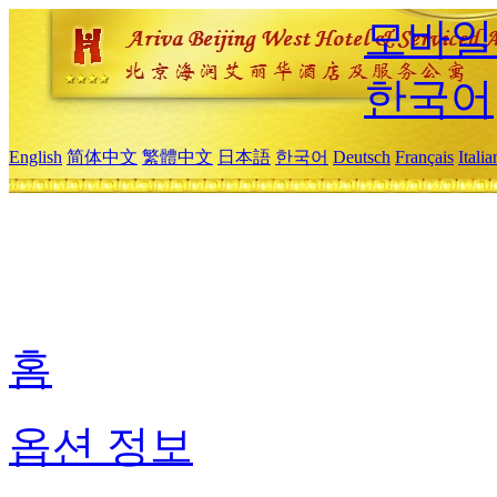
모바일
한국어
English
简体中文
繁體中文
日本語
한국어
Deutsch
Français
Itali
홈
옵션 정보