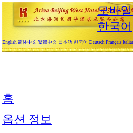
모바일
한국어
English
简体中文
繁體中文
日本語
한국어
Deutsch
Français
Itali
홈
옵션 정보