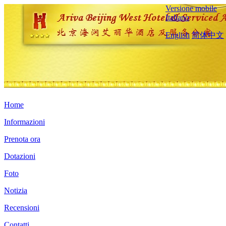
Versione mobile
Italiano
English
简体中文
Home
Informazioni
Prenota ora
Dotazioni
Foto
Notizia
Recensioni
Contatti