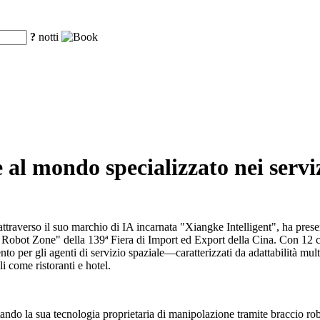
?
notti
al mondo specializzato nei serviz
traverso il suo marchio di IA incarnata "Xiangke Intelligent", ha pres
ce Robot Zone" della 139ª Fiera di Import ed Export della Cina. Con 12 c
nto per gli agenti di servizio spaziale—caratterizzati da adattabilità mul
 come ristoranti e hotel.
ndo la sua tecnologia proprietaria di manipolazione tramite braccio ro