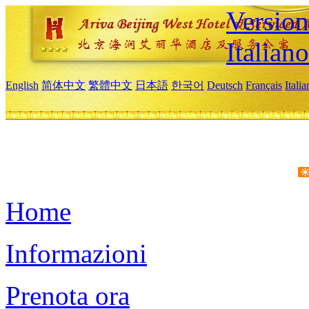
Version
Italiano
English
简体中文
繁體中文
日本語
한국어
Deutsch
Français
Itali
Home
Informazioni
Prenota ora