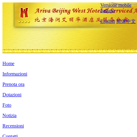
Versione mobile
Italiano
English
简体中文
Home
Informazioni
Prenota ora
Dotazioni
Foto
Notizia
Recensioni
Contatti