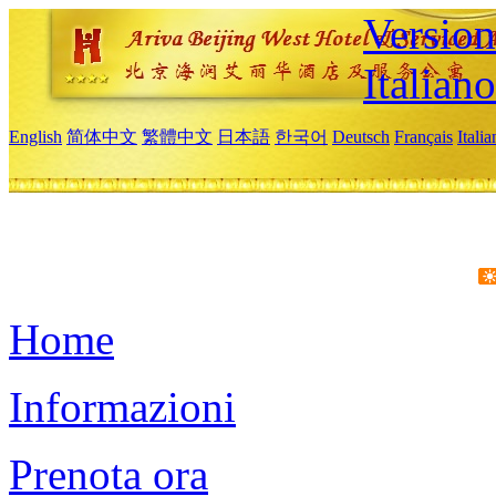
Version
Italiano
English
简体中文
繁體中文
日本語
한국어
Deutsch
Français
Itali
Home
Informazioni
Prenota ora