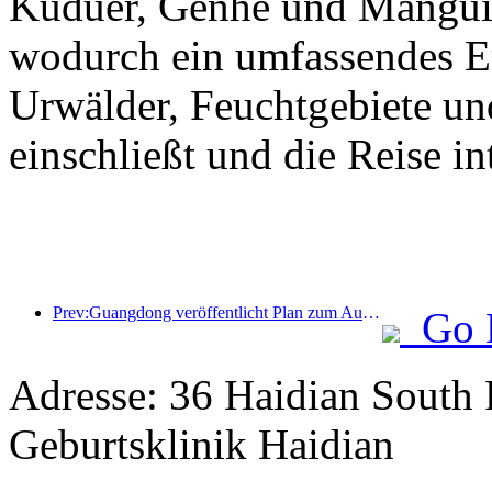
Kuduer, Genhe und Mangui 
wodurch ein umfassendes Erl
Urwälder, Feuchtgebiete un
einschließt und die Reise int
Prev:Guangdong veröffentlicht Plan zum Ausbau der Kapazitäten im Dienstleistungssektor, um die Greater Bay Area zu einem erstklassigen Touristenziel zu entwickeln
Go 
Adresse: 36 Haidian South 
Geburtsklinik Haidian