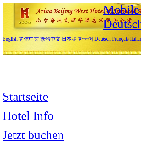
Mobile 
Deutsc
English
简体中文
繁體中文
日本語
한국어
Deutsch
Français
Itali
Startseite
Hotel Info
Jetzt buchen