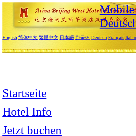
Mobile 
Deutsc
English
简体中文
繁體中文
日本語
한국어
Deutsch
Français
Itali
Startseite
Hotel Info
Jetzt buchen