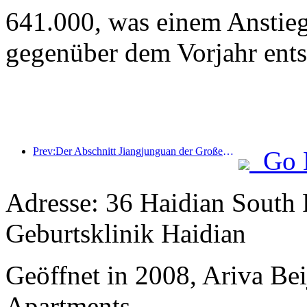
641.000, was einem Anstie
gegenüber dem Vorjahr ents
Prev:Der Abschnitt Jiangjunguan der Großen Mauer im Bezirk Pinggu in Peking soll voraussichtlich bereits Ende 2026 für die Öffentlichkeit zugänglich gemacht werden.
Go 
Adresse: 36 Haidian South 
Geburtsklinik Haidian
Geöffnet in 2008, Ariva Be
Apartments.