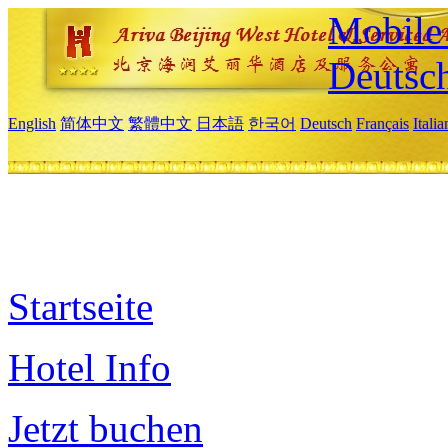
Mobile 
Deutsc
English
简体中文
繁體中文
日本語
한국어
Deutsch
Français
Itali
Startseite
Hotel Info
Jetzt buchen