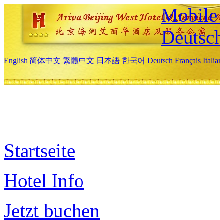
Mobile 
Deutsc
English
简体中文
繁體中文
日本語
한국어
Deutsch
Français
Itali
Startseite
Hotel Info
Jetzt buchen