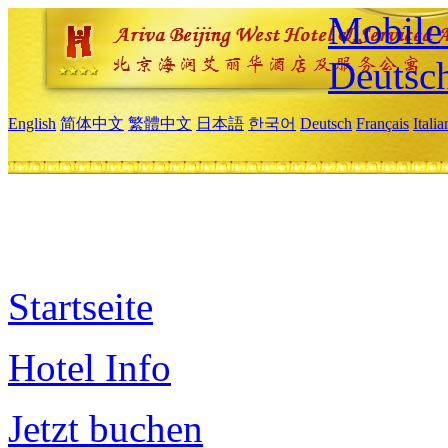
Mobile 
Deutsc
English
简体中文
繁體中文
日本語
한국어
Deutsch
Français
Itali
Startseite
Hotel Info
Jetzt buchen