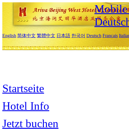
Mobile 
Deutsc
English
简体中文
繁體中文
日本語
한국어
Deutsch
Français
Itali
Startseite
Hotel Info
Jetzt buchen