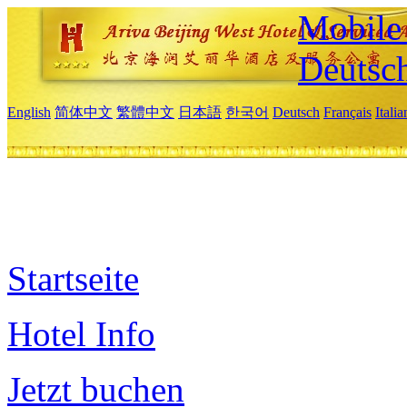
Mobile 
Deutsc
English
简体中文
繁體中文
日本語
한국어
Deutsch
Français
Itali
Startseite
Hotel Info
Jetzt buchen